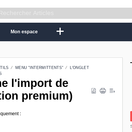
Mon espace
TILS
MENU "INTERMITTENTS"
L'ONGLET
S
 l'import de
tion premium)
iquement :
S