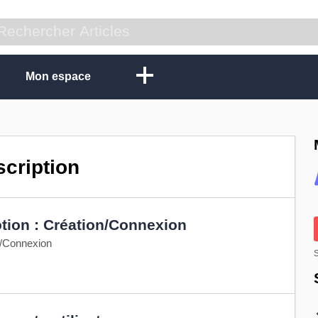
Mon espace
cription
tion : Création/Connexion
n/Connexion
S