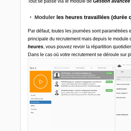
Tout se passe via le module de
Gestion avancée 
・
M
oduler
les
heures travaillées
(durée q
Par défaut, toutes les journées sont paramétrées e
principale du recrutement mais depuis le module
heures
, vous pouvez revoir la répartition quotid
Dans le cas où votre recrutement se déroule sur p